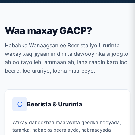
Waa maxay GACP?
Hababka Wanaagsan ee Beerista iyo Ururinta
waxay xaqiijiyaan in dhirta dawooyinka si joogto
ah oo tayo leh, ammaan ah, lana raadin karo loo
beero, loo ururiyo, loona maareeyo.
C
Beerista & Ururinta
Waxay dabooshaa maaraynta geedka hooyada,
taranka, hababka beeralayda, habraacyada