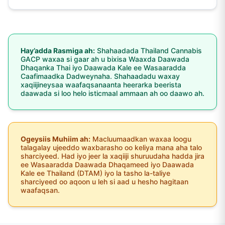
Hay’adda Rasmiga ah:
Shahaadada Thailand Cannabis
GACP waxaa si gaar ah u bixisa Waaxda Daawada
Dhaqanka Thai iyo Daawada Kale ee Wasaaradda
Caafimaadka Dadweynaha. Shahaadadu waxay
xaqiijineysaa waafaqsanaanta heerarka beerista
daawada si loo helo isticmaal ammaan ah oo daawo ah.
Ogeysiis Muhiim ah:
Macluumaadkan waxaa loogu
talagalay ujeeddo waxbarasho oo keliya mana aha talo
sharciyeed. Had iyo jeer la xaqiiji shuruudaha hadda jira
ee Wasaaradda Daawada Dhaqameed iyo Daawada
Kale ee Thailand (DTAM) iyo la tasho la-taliye
sharciyeed oo aqoon u leh si aad u hesho hagitaan
waafaqsan.