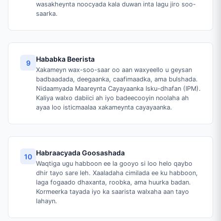
wasakheynta noocyada kala duwan inta lagu jiro soo-
saarka.
Hababka Beerista
9
Xakameyn wax-soo-saar oo aan waxyeello u geysan
badbaadada, deegaanka, caafimaadka, ama bulshada.
Nidaamyada Maareynta Cayayaanka Isku-dhafan (IPM).
Kaliya walxo dabiici ah iyo badeecooyin noolaha ah
ayaa loo isticmaalaa xakameynta cayayaanka.
Habraacyada Goosashada
10
Waqtiga ugu habboon ee la gooyo si loo helo qaybo
dhir tayo sare leh. Xaaladaha cimilada ee ku habboon,
laga fogaado dhaxanta, roobka, ama huurka badan.
Kormeerka tayada iyo ka saarista walxaha aan tayo
lahayn.