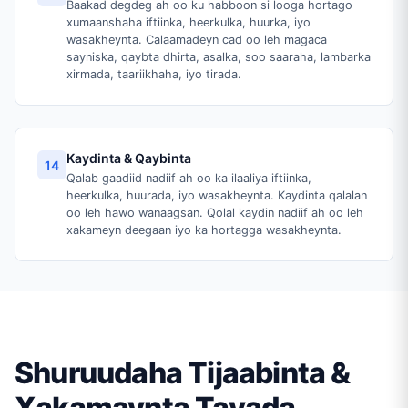
Baakad degdeg ah oo ku habboon si looga hortago
xumaanshaha iftiinka, heerkulka, huurka, iyo
wasakheynta. Calaamadeyn cad oo leh magaca
sayniska, qaybta dhirta, asalka, soo saaraha, lambarka
xirmada, taariikhaha, iyo tirada.
Kaydinta & Qaybinta
14
Qalab gaadiid nadiif ah oo ka ilaaliya iftiinka,
heerkulka, huurada, iyo wasakheynta. Kaydinta qalalan
oo leh hawo wanaagsan. Qolal kaydin nadiif ah oo leh
xakameyn deegaan iyo ka hortagga wasakheynta.
Shuruudaha Tijaabinta &
Xakamaynta Tayada