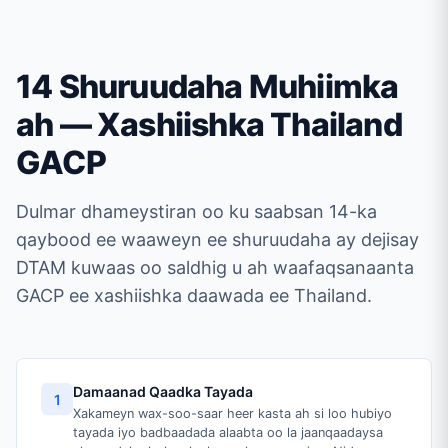
14 Shuruudaha Muhiimka
ah — Xashiishka Thailand
GACP
Dulmar dhameystiran oo ku saabsan 14-ka
qaybood ee waaweyn ee shuruudaha ay dejisay
DTAM kuwaas oo saldhig u ah waafaqsanaanta
GACP ee xashiishka daawada ee Thailand.
Damaanad Qaadka Tayada
1
Xakameyn wax-soo-saar heer kasta ah si loo hubiyo
tayada iyo badbaadada alaabta oo la jaanqaadaysa