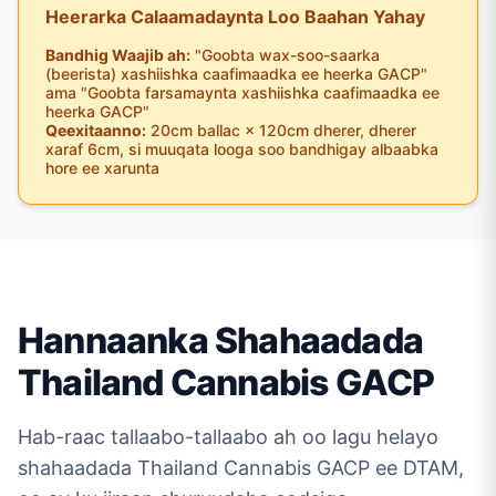
Heerarka Calaamadaynta Loo Baahan Yahay
Bandhig Waajib ah:
"Goobta wax-soo-saarka
(beerista) xashiishka caafimaadka ee heerka GACP"
ama "Goobta farsamaynta xashiishka caafimaadka ee
heerka GACP"
Qeexitaanno:
20cm ballac × 120cm dherer, dherer
xaraf 6cm, si muuqata looga soo bandhigay albaabka
hore ee xarunta
Hannaanka Shahaadada
Thailand Cannabis GACP
Hab-raac tallaabo-tallaabo ah oo lagu helayo
shahaadada Thailand Cannabis GACP ee DTAM,