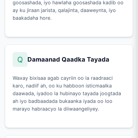
goosashada, iyo hawlaha goosashada kadib oo
ay ku jiraan jarista, qalajinta, daaweynta, iyo
baakadaha hore.
Q
Damaanad Qaadka Tayada
Waxay bixisaa agab cayriin oo la raadraaci
karo, nadiif ah, oo ku habboon isticmaalka
daawada, iyadoo la hubinayo tayada joogtada
ah iyo badbaadada bukaanka iyada oo loo
marayo habraacyo la diiwaangeliyey.