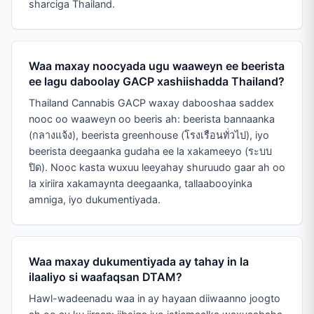
sharciga Thailand.
Waa maxay noocyada ugu waaweyn ee beerista
ee lagu daboolay GACP xashiishadda Thailand?
Thailand Cannabis GACP waxay dabooshaa saddex
nooc oo waaweyn oo beeris ah: beerista bannaanka
(กลางแจ้ง), beerista greenhouse (โรงเรือนทั่วไป), iyo
beerista deegaanka gudaha ee la xakameeyo (ระบบ
ปิด). Nooc kasta wuxuu leeyahay shuruudo gaar ah oo
la xiriira xakamaynta deegaanka, tallaabooyinka
amniga, iyo dukumentiyada.
Waa maxay dukumentiyada ay tahay in la
ilaaliyo si waafaqsan DTAM?
Hawl-wadeenadu waa in ay hayaan diiwaanno joogto