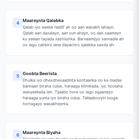
Maareynta Qalabka
4
Qalab iyo weelal nadiif ah oo aan wasakh lahayn.
Qalab aan daxalayn, aan sun ahayn, oo aan saameyn
ku yeelan tayada xashiishka. Barnaamijyo sannadle ah
oo lagu cabbiro lana dayactiro qalabka saxda ah.
Goobta Beerista
5
Dhulka iyo dhexdhexaadinta koritaanka oo ka madax
bannaan biraha culus, haraaga kiimikada, iyo noolaha
waxyeellada leh. Tijaabo hore oo lagu ogaanayo
haraaga sunta iyo biraha culus. Tallaabooyin looga
hortagayo wasakheynta.
Maareynta Biyaha
6