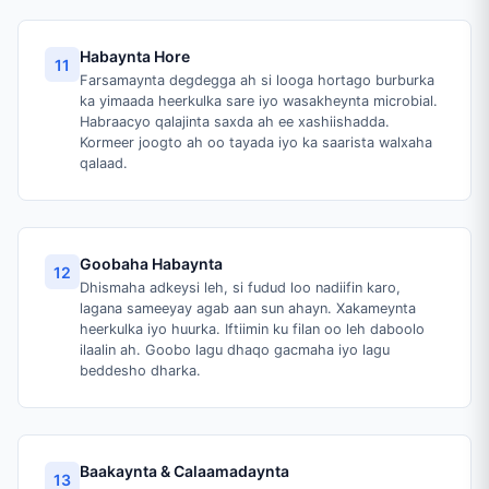
Habaynta Hore
11
Farsamaynta degdegga ah si looga hortago burburka
ka yimaada heerkulka sare iyo wasakheynta microbial.
Habraacyo qalajinta saxda ah ee xashiishadda.
Kormeer joogto ah oo tayada iyo ka saarista walxaha
qalaad.
Goobaha Habaynta
12
Dhismaha adkeysi leh, si fudud loo nadiifin karo,
lagana sameeyay agab aan sun ahayn. Xakameynta
heerkulka iyo huurka. Iftiimin ku filan oo leh daboolo
ilaalin ah. Goobo lagu dhaqo gacmaha iyo lagu
beddesho dharka.
Baakaynta & Calaamadaynta
13