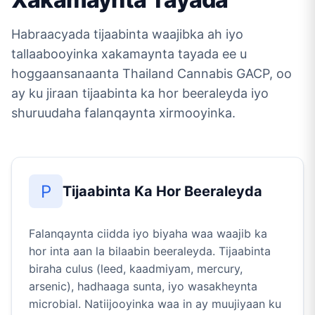
Habraacyada tijaabinta waajibka ah iyo
tallaabooyinka xakamaynta tayada ee u
hoggaansanaanta Thailand Cannabis GACP, oo
ay ku jiraan tijaabinta ka hor beeraleyda iyo
shuruudaha falanqaynta xirmooyinka.
P
Tijaabinta Ka Hor Beeraleyda
Falanqaynta ciidda iyo biyaha waa waajib ka
hor inta aan la bilaabin beeraleyda. Tijaabinta
biraha culus (leed, kaadmiyam, mercury,
arsenic), hadhaaga sunta, iyo wasakheynta
microbial. Natiijooyinka waa in ay muujiyaan ku