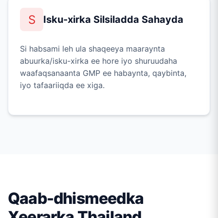
S
Isku-xirka Silsiladda Sahayda
Si habsami leh ula shaqeeya maaraynta
abuurka/isku-xirka ee hore iyo shuruudaha
waafaqsanaanta GMP ee habaynta, qaybinta,
iyo tafaariiqda ee xiga.
Qaab-dhismeedka
Xeerarka Thailand