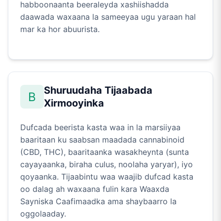
habboonaanta beeraleyda xashiishadda
daawada waxaana la sameeyaa ugu yaraan hal
mar ka hor abuurista.
Shuruudaha Tijaabada
B
Xirmooyinka
Dufcada beerista kasta waa in la marsiiyaa
baaritaan ku saabsan maadada cannabinoid
(CBD, THC), baaritaanka wasakheynta (sunta
cayayaanka, biraha culus, noolaha yaryar), iyo
qoyaanka. Tijaabintu waa waajib dufcad kasta
oo dalag ah waxaana fulin kara Waaxda
Sayniska Caafimaadka ama shaybaarro la
oggolaaday.