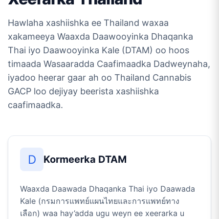
Hawlaha xashiishka ee Thailand waxaa
xakameeya Waaxda Daawooyinka Dhaqanka
Thai iyo Daawooyinka Kale (DTAM) oo hoos
timaada Wasaaradda Caafimaadka Dadweynaha,
iyadoo heerar gaar ah oo Thailand Cannabis
GACP loo dejiyay beerista xashiishka
caafimaadka.
D
Kormeerka DTAM
Waaxda Daawada Dhaqanka Thai iyo Daawada
Kale (กรมการแพทย์แผนไทยและการแพทย์ทาง
เลือก) waa hay’adda ugu weyn ee xeerarka u