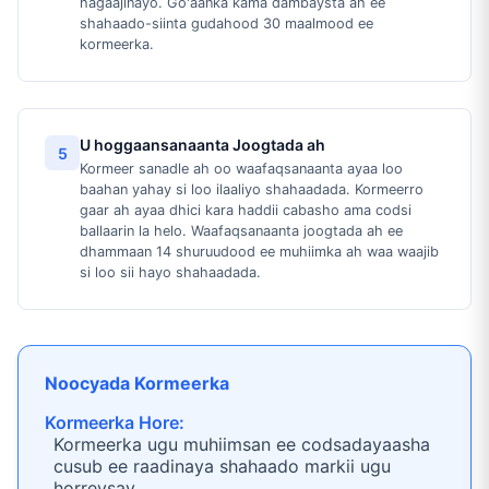
hagaajinayo. Go'aanka kama dambaysta ah ee
shahaado-siinta gudahood 30 maalmood ee
kormeerka.
U hoggaansanaanta Joogtada ah
5
Kormeer sanadle ah oo waafaqsanaanta ayaa loo
baahan yahay si loo ilaaliyo shahaadada. Kormeerro
gaar ah ayaa dhici kara haddii cabasho ama codsi
ballaarin la helo. Waafaqsanaanta joogtada ah ee
dhammaan 14 shuruudood ee muhiimka ah waa waajib
si loo sii hayo shahaadada.
Noocyada Kormeerka
Kormeerka Hore:
Kormeerka ugu muhiimsan ee codsadayaasha
cusub ee raadinaya shahaado markii ugu
horreysay