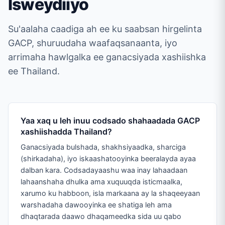
Isweydiiyo
Su'aalaha caadiga ah ee ku saabsan hirgelinta
GACP, shuruudaha waafaqsanaanta, iyo
arrimaha hawlgalka ee ganacsiyada xashiishka
ee Thailand.
Yaa xaq u leh inuu codsado shahaadada GACP
xashiishadda Thailand?
Ganacsiyada bulshada, shakhsiyaadka, sharciga
(shirkadaha), iyo iskaashatooyinka beeralayda ayaa
dalban kara. Codsadayaashu waa inay lahaadaan
lahaanshaha dhulka ama xuquuqda isticmaalka,
xarumo ku habboon, isla markaana ay la shaqeeyaan
warshadaha dawooyinka ee shatiga leh ama
dhaqtarada daawo dhaqameedka sida uu qabo