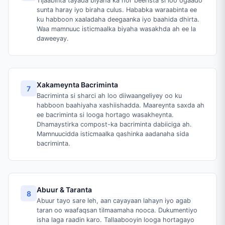
Tijaabinta tayada biyaha ka hor beerista si loo ogaado
sunta haray iyo biraha culus. Hababka waraabinta ee
ku habboon xaaladaha deegaanka iyo baahida dhirta.
Waa mamnuuc isticmaalka biyaha wasakhda ah ee la
daweeyay.
Xakameynta Bacriminta
7
Bacriminta si sharci ah loo diiwaangeliyey oo ku
habboon baahiyaha xashiishadda. Maareynta saxda ah
ee bacriminta si looga hortago wasakheynta.
Dhamaystirka compost-ka bacriminta dabiiciga ah.
Mamnuucidda isticmaalka qashinka aadanaha sida
bacriminta.
Abuur & Taranta
8
Abuur tayo sare leh, aan cayayaan lahayn iyo agab
taran oo waafaqsan tilmaamaha nooca. Dukumentiyo
isha laga raadin karo. Tallaabooyin looga hortagayo