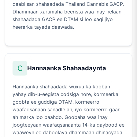
qaabilsan shahaadada Thailand Cannabis GACP.
Dhammaan xarumaha beerista waa inay helaan
shahaadada GACP ee DTAM si loo xaqiijiyo
heerarka tayada daawada.
C
Hannaanka Shahaadaynta
Hannaanka shahaadada wuxuu ka kooban
yahay dib-u-eegista codsiga hore, kormeerka
goobta ee guddiga DTAM, kormeerro
waafaqsanaan sanadle ah, iyo kormeerro gaar
ah marka loo baahdo. Goobaha waa inay
joogteeyaan waafaqsanaanta 14-ka qaybood ee
waaweyn ee daboolaya dhammaan dhinacyada