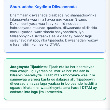
Shuruudaha Kaydinta Diiwaannada
Dhammaan diiwaanada tijaabada iyo shahaadooyinka
falanqaynta waa in la hayaa ugu yaraan 3 sano.
Dukumeentiyada waa in ay ka mid noqdaan
habraacyada muunad-qaadista, diiwaanada silsiladda
masuuliyadda, warbixinada shaybaadhka, iyo
tallaabooyinka sixitaanka ee la qaaday iyadoo lagu
saleynayo natiijooyinka tijaabada. Diiwaanadani waxay
u furan yihiin kormeerka DTAM.
Joogtaynta Tijaabinta:
Tijaabinta ka hor beeraleyda
waa waajib ugu yaraan hal mar ka hor inta aan la
bilaabin beeraleyda. Tijaabinta xirmooyinka waa in la
sameeyaa wareeg kasta oo dalagga ah. Tijaabooyin
dheeraad ah ayaa laga yaabaa in loo baahdo haddii la
ogaado khataraha wasakheynta ama haddii DTAM ay
codsato inta lagu jiro kormeerka.