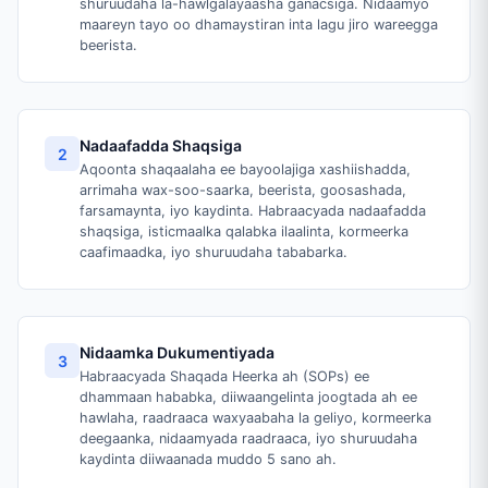
shuruudaha la-hawlgalayaasha ganacsiga. Nidaamyo
maareyn tayo oo dhamaystiran inta lagu jiro wareegga
beerista.
Nadaafadda Shaqsiga
2
Aqoonta shaqaalaha ee bayoolajiga xashiishadda,
arrimaha wax-soo-saarka, beerista, goosashada,
farsamaynta, iyo kaydinta. Habraacyada nadaafadda
shaqsiga, isticmaalka qalabka ilaalinta, kormeerka
caafimaadka, iyo shuruudaha tababarka.
Nidaamka Dukumentiyada
3
Habraacyada Shaqada Heerka ah (SOPs) ee
dhammaan hababka, diiwaangelinta joogtada ah ee
hawlaha, raadraaca waxyaabaha la geliyo, kormeerka
deegaanka, nidaamyada raadraaca, iyo shuruudaha
kaydinta diiwaanada muddo 5 sano ah.