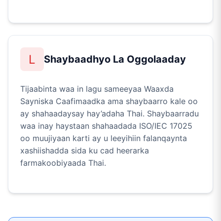
L
Shaybaadhyo La Oggolaaday
Tijaabinta waa in lagu sameeyaa Waaxda
Sayniska Caafimaadka ama shaybaarro kale oo
ay shahaadaysay hay’adaha Thai. Shaybaarradu
waa inay haystaan shahaadada ISO/IEC 17025
oo muujiyaan karti ay u leeyihiin falanqaynta
xashiishadda sida ku cad heerarka
farmakoobiyaada Thai.