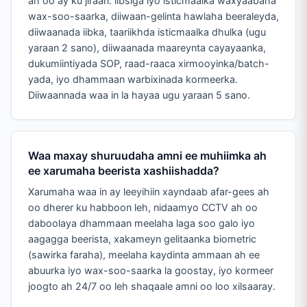
ah oo ay ku jiraan: iibsiga iyo isticmaalka waxyaabaha
wax-soo-saarka, diiwaan-gelinta hawlaha beeraleyda,
diiwaanada iibka, taariikhda isticmaalka dhulka (ugu
yaraan 2 sano), diiwaanada maareynta cayayaanka,
dukumiintiyada SOP, raad-raaca xirmooyinka/batch-
yada, iyo dhammaan warbixinada kormeerka.
Diiwaannada waa in la hayaa ugu yaraan 5 sano.
Waa maxay shuruudaha amni ee muhiimka ah
ee xarumaha beerista xashiishadda?
Xarumaha waa in ay leeyihiin xayndaab afar-gees ah
oo dherer ku habboon leh, nidaamyo CCTV ah oo
daboolaya dhammaan meelaha laga soo galo iyo
aagagga beerista, xakameyn gelitaanka biometric
(sawirka faraha), meelaha kaydinta ammaan ah ee
abuurka iyo wax-soo-saarka la goostay, iyo kormeer
joogto ah 24/7 oo leh shaqaale amni oo loo xilsaaray.