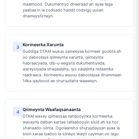
maalmood. Dukumentiyo dheeraad ah ayaa laga
yaabaa in la codsado haddii codsigu uusan
dhameystirnayn.
Kormeerka Xarunta
3
Guddiga DTAM wuxuu sameeyaa kormeer goobta ah
oo daboolaya qiimeynta xarunta, qiimeynta
habraacyada, dib-u-eegista dukumentiyada,
wareysiyada shaqaalaha, iyo xaqiijinta nidaamka
raadraaca. Kormeerku wuxuu daboolayaa dhammaan
14ka qaybood ee shuruudaha waaweyn.
Qiimeynta Waafaqsanaanta
4
DTAM waxay qiimeysaa natiijooyinka kormeerka
waxayna dalban kartaa tallaabooyin sixid ah ka hor
shahaado-siinta. Ogolaansho shuruudaysan ayaa la
bixin karaa iyadoo la siinayo waqti cayiman oo lagu