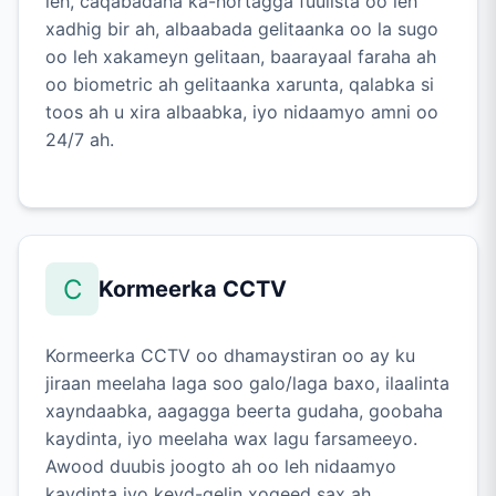
leh, caqabadaha ka-hortagga fuulista oo leh
xadhig bir ah, albaabada gelitaanka oo la sugo
oo leh xakameyn gelitaan, baarayaal faraha ah
oo biometric ah gelitaanka xarunta, qalabka si
toos ah u xira albaabka, iyo nidaamyo amni oo
24/7 ah.
C
Kormeerka CCTV
Kormeerka CCTV oo dhamaystiran oo ay ku
jiraan meelaha laga soo galo/laga baxo, ilaalinta
xayndaabka, aagagga beerta gudaha, goobaha
kaydinta, iyo meelaha wax lagu farsameeyo.
Awood duubis joogto ah oo leh nidaamyo
kaydinta iyo keyd-gelin xogeed sax ah.