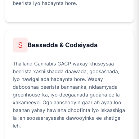
beerista iyo habaynta hore.
S
Baaxadda & Codsiyada
Thailand Cannabis GACP waxay khuseysaa
beerista xashiishadda daawada, goosashada,
iyo hawlgallada habaynta hore. Waxay
dabooshaa beerista bannaanka, nidaamyada
greenhouse-ka, iyo deegaanada gudaha ee la
xakameeyo. Ogolaanshooyin gaar ah ayaa loo
baahan yahay hawlaha dhoofinta iyo iskaashiga
la leh soosaarayaasha dawooyinka ee shatiga
leh.