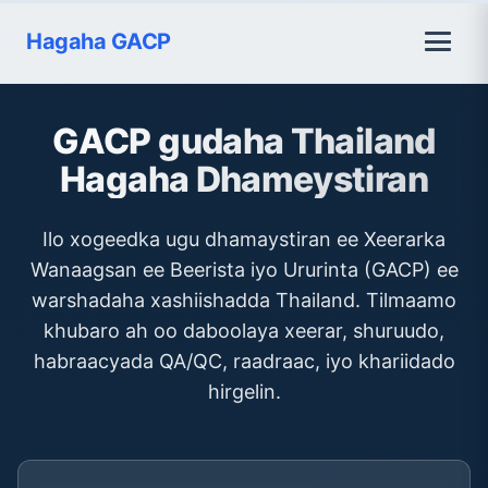
Hagaha GACP
GACP gudaha Thailand
Hagaha Dhameystiran
Ilo xogeedka ugu dhamaystiran ee Xeerarka
Wanaagsan ee Beerista iyo Ururinta (GACP) ee
warshadaha xashiishadda Thailand. Tilmaamo
khubaro ah oo daboolaya xeerar, shuruudo,
habraacyada QA/QC, raadraac, iyo khariidado
hirgelin.