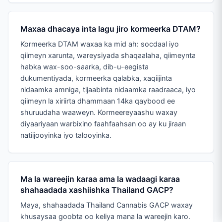
Maxaa dhacaya inta lagu jiro kormeerka DTAM?
Kormeerka DTAM waxaa ka mid ah: socdaal iyo
qiimeyn xarunta, wareysiyada shaqaalaha, qiimeynta
habka wax-soo-saarka, dib-u-eegista
dukumentiyada, kormeerka qalabka, xaqiijinta
nidaamka amniga, tijaabinta nidaamka raadraaca, iyo
qiimeyn la xiriirta dhammaan 14ka qaybood ee
shuruudaha waaweyn. Kormeereyaashu waxay
diyaariyaan warbixino faahfaahsan oo ay ku jiraan
natiijooyinka iyo talooyinka.
Ma la wareejin karaa ama la wadaagi karaa
shahaadada xashiishka Thailand GACP?
Maya, shahaadada Thailand Cannabis GACP waxay
khusaysaa goobta oo keliya mana la wareejin karo.