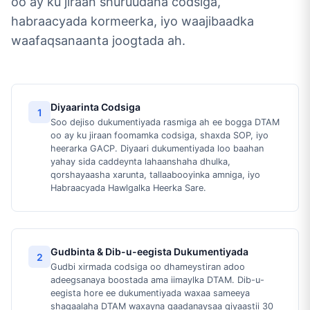
oo ay ku jiraan shuruudaha codsiga,
habraacyada kormeerka, iyo waajibaadka
waafaqsanaanta joogtada ah.
Diyaarinta Codsiga
1
Soo dejiso dukumentiyada rasmiga ah ee bogga DTAM
oo ay ku jiraan foomamka codsiga, shaxda SOP, iyo
heerarka GACP. Diyaari dukumentiyada loo baahan
yahay sida caddeynta lahaanshaha dhulka,
qorshayaasha xarunta, tallaabooyinka amniga, iyo
Habraacyada Hawlgalka Heerka Sare.
Gudbinta & Dib-u-eegista Dukumentiyada
2
Gudbi xirmada codsiga oo dhameystiran adoo
adeegsanaya boostada ama iimaylka DTAM. Dib-u-
eegista hore ee dukumentiyada waxaa sameeya
shaqaalaha DTAM waxayna qaadanaysaa qiyaastii 30