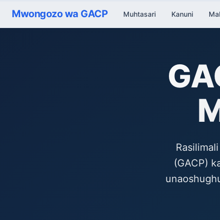
Mwongozo wa GACP
Muhtasari
Kanuni
Mah
GAC
M
Rasilimal
(GACP) ka
unaoshughuli