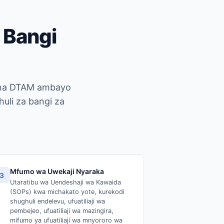
 Bangi
a na DTAM ambayo
uli za bangi za
Mfumo wa Uwekaji Nyaraka
3
Utaratibu wa Uendeshaji wa Kawaida
(SOPs) kwa michakato yote, kurekodi
shughuli endelevu, ufuatiliaji wa
pembejeo, ufuatiliaji wa mazingira,
mifumo ya ufuatiliaji wa mnyororo wa