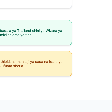
badala ya Thailand chini ya Wizara ya
mizi salama ya tiba.
thibitisha mahitaji ya sasa na Idara ya
ufuata sheria.