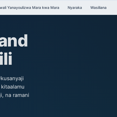
ali Yanayoulizwa Mara kwa Mara
Nyaraka
Wasiliana
land
li
Ukusanyaji
 kitaalamu
ji, na ramani