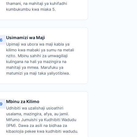
thamani, na mahitaji ya kuhifadhi
kumbukumbu kwa miaka 5.
Usimamizi wa Maji
6
Upimaji wa ubora wa maji kabla ya
kilimo kwa mabaki ya sumu na metali
nzito. Mbinu sahihi za umwagiliaji
kulingana na hali ya mazingira na
mahitaji ya mmea. Marufuku ya
matumizi ya maji taka yaliyotibiwa.
Mbinu za Kilimo
9
Udhibiti wa uzalishaji usioathiri
usalama, mazingira, afya, au jamii.
Mifumo Jumuishi ya Kudhibiti Wadudu
(IPM). Dawa za asili na bidhaa za
kibaolojia pekee kwa kudhibiti wadudu.