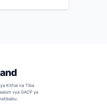
land
ya Kithai na Tiba
maalum vya GACP ya
matibabu.