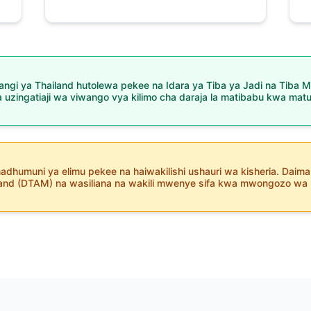
ngi ya Thailand hutolewa pekee na Idara ya Tiba ya Jadi na Tiba M
a uzingatiaji wa viwango vya kilimo cha daraja la matibabu kwa matu
madhumuni ya elimu pekee na haiwakilishi ushauri wa kisheria. Daima 
land (DTAM) na wasiliana na wakili mwenye sifa kwa mwongozo wa k