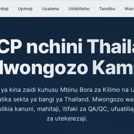
itaji
Upimaji
Usalama
Uthibitisho
Taratibu
Masw
P nchini Thai
wongozo Kami
i ya kina zaidi kuhusu Mbinu Bora za Kilimo na 
tika sekta ya bangi ya Thailand. Mwongozo wa
kia kanuni, mahitaji, itifaki za QA/QC, ufuatilia
za utekelezaji.