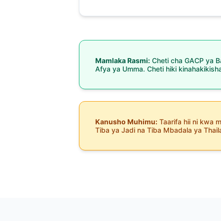
Mamlaka Rasmi:
Cheti cha GACP ya Ba
Afya ya Umma. Cheti hiki kinahakikish
Kanusho Muhimu:
Taarifa hii ni kwa 
Tiba ya Jadi na Tiba Mbadala ya Thai