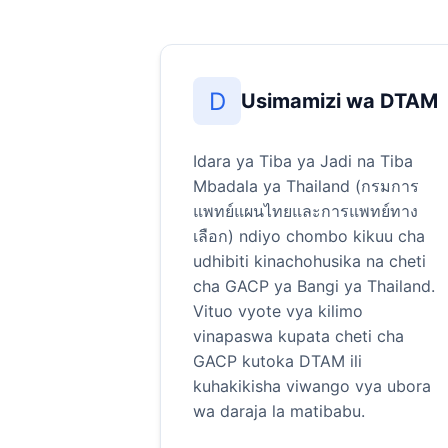
D
Usimamizi wa DTAM
Idara ya Tiba ya Jadi na Tiba
Mbadala ya Thailand (กรมการ
แพทย์แผนไทยและการแพทย์ทาง
เลือก) ndiyo chombo kikuu cha
udhibiti kinachohusika na cheti
cha GACP ya Bangi ya Thailand.
Vituo vyote vya kilimo
vinapaswa kupata cheti cha
GACP kutoka DTAM ili
kuhakikisha viwango vya ubora
wa daraja la matibabu.