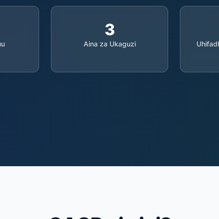
3
uu
Aina za Ukaguzi
Uhifa