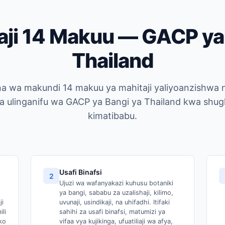
aji 14 Makuu — GACP ya
Thailand
na wa makundi 14 makuu ya mahitaji yaliyoanzishw
a ulinganifu wa GACP ya Bangi ya Thailand kwa shugh
kimatibabu.
Usafi Binafsi
2
Ujuzi wa wafanyakazi kuhusu botaniki
ya bangi, sababu za uzalishaji, kilimo,
ji
uvunaji, usindikaji, na uhifadhi. Itifaki
li
sahihi za usafi binafsi, matumizi ya
ko
vifaa vya kujikinga, ufuatiliaji wa afya,