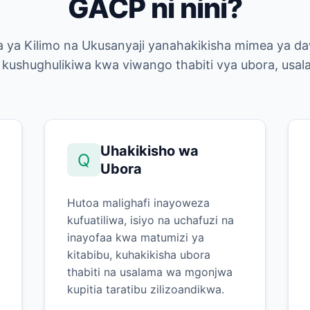
GACP ni nini?
 ya Kilimo na Ukusanyaji yanahakikisha mimea ya da
kushughulikiwa kwa viwango thabiti vya ubora, usalama
Uhakikisho wa
Q
Ubora
Hutoa malighafi inayoweza
kufuatiliwa, isiyo na uchafuzi na
inayofaa kwa matumizi ya
kitabibu, kuhakikisha ubora
thabiti na usalama wa mgonjwa
kupitia taratibu zilizoandikwa.