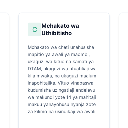
Mchakato wa
C
Uthibitisho
Mchakato wa cheti unahusisha
mapitio ya awali ya maombi,
ukaguzi wa kituo na kamati ya
DTAM, ukaguzi wa ufuatiliaji wa
kila mwaka, na ukaguzi maalum
inapohitajika. Vituo vinapaswa
kudumisha uzingatiaji endelevu
wa makundi yote 14 ya mahitaji
makuu yanayohusu nyanja zote
za kilimo na usindikaji wa awali.