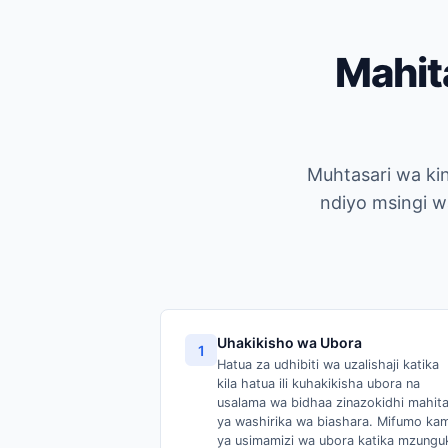
Mahit
Muhtasari wa ki
ndiyo msingi w
Uhakikisho wa Ubora
1
Hatua za udhibiti wa uzalishaji katika
kila hatua ili kuhakikisha ubora na
usalama wa bidhaa zinazokidhi mahita
ya washirika wa biashara. Mifumo kami
ya usimamizi wa ubora katika mzungu