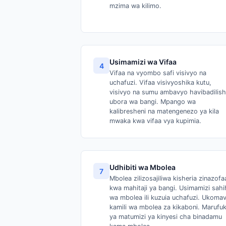
mzima wa kilimo.
Usimamizi wa Vifaa
4
Vifaa na vyombo safi visivyo na
uchafuzi. Vifaa visivyoshika kutu,
visivyo na sumu ambavyo havibadilish
ubora wa bangi. Mpango wa
kalibresheni na matengenezo ya kila
mwaka kwa vifaa vya kupimia.
Udhibiti wa Mbolea
7
Mbolea zilizosajiliwa kisheria zinazofa
kwa mahitaji ya bangi. Usimamizi sahi
wa mbolea ili kuzuia uchafuzi. Ukoma
kamili wa mbolea za kikaboni. Marufu
ya matumizi ya kinyesi cha binadamu