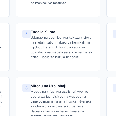
na mahitaji ya mafunzo.
Eneo la Kilimo
5
Udongo na vyombo vya kukuza visivyo
na metali nzito, mabaki ya kemikali, na
i
vijidudu hatari. Uchunguzi kabla ya
upandaji kwa mabaki ya sumu na metali
nzito. Hatua za kuzuia uchafuzi.
Mbegu na Uzalishaji
8
a
Mbegu na vifaa vya uzalishaji vyenye
hi
ubora wa juu, visivyo na wadudu na
vu
vinavyolingana na aina husika. Nyaraka
ku
za chanzo zinazoweza kufuatiliwa.
Hatua za kuzuia uchafuzi kwa aina